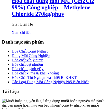
Hóa chất dung môi MC (CH2Cl2
99%) Công nghiệp – Methylene
Chloride 270kg/phuy
Giá : Liên Hệ
Xem chi tiết
Danh mục sản phẩm
Hóa Chất Công Nghiệp
Dung Môi Công Nghiệp
Hóa chất xử lý nước
Hóa chất dệt nhuộm
Hóa chất ngành giấy
Hóa chất xi mạ & khai khoáng
Hóa Chất Thí Nghiệm và Thiết Bị KHKT
Các Loại Dung Môi Công Nghiệp Phổ Biến Nhất
Tài Liệu