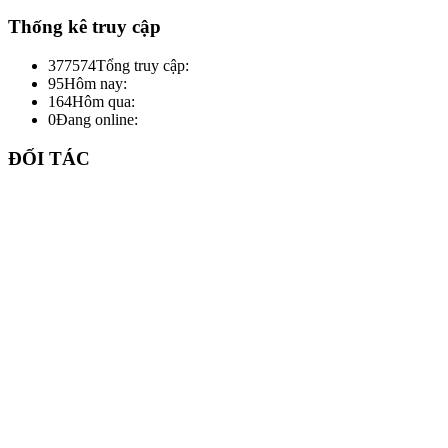
Thống kê truy cập
377574
Tổng truy cập:
95
Hôm nay:
164
Hôm qua:
0
Đang online:
ĐỐI TÁC