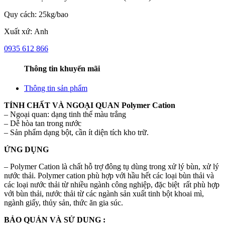
Quy cách: 25kg/bao
Xuất xứ: Anh
0935 612 866
Thông tin khuyến mãi
Thông tin sản phẩm
TÍNH CHẤT VÀ NGOẠI QUAN Polymer Cation
– Ngoại quan: dạng tinh thể màu trắng
– Dễ hòa tan trong nước
– Sản phẩm dạng bột, cần ít diện tích kho trữ.
ỨNG DỤNG
– Polymer Cation là chất hỗ trợ đông tụ dùng trong xử lý bùn, xử lý
nước thải. Polymer cation phù hợp với hầu hết các loại bùn thải và
các loại nước thải từ nhiều ngành công nghiệp, đặc biệt rất phù hợp
với bùn thải, nước thải từ các ngành sản xuất tinh bột khoai mì,
ngành giấy, thủy sản, thức ăn gia súc.
BẢO QUẢN VÀ SỬ DUNG :