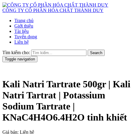
CÔNG TY CỔ PHẦN HÓA CHẤT THÀNH DUY
Trang chủ
Giới thiệu
Tài liệu
Tuyển dụng
Liên hệ
Tìm kiếm cho:
Search
Toggle navigation
Kali Natri Tartrate 500gr | Kali
Natri Tartrat | Potassium
Sodium Tartrate |
KNaC4H4O6.4H2O tinh khiết
Giá bán:
Liên hệ