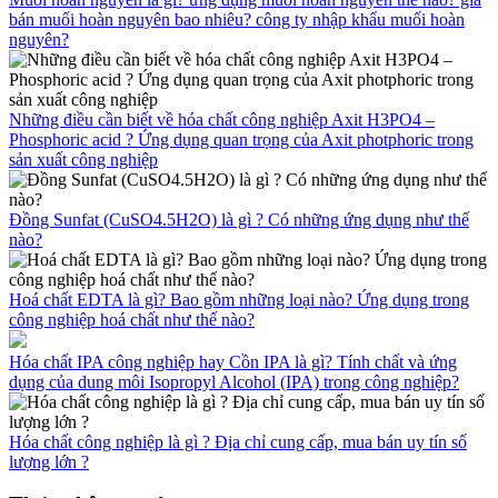
bán muối hoàn nguyên bao nhiêu? công ty nhập khẩu muối hoàn
nguyên?
Những điều cần biết về hóa chất công nghiệp Axit H3PO4 –
Phosphoric acid ? Ứng dụng quan trọng của Axit photphoric trong
sản xuất công nghiệp
Đồng Sunfat (CuSO4.5H2O) là gì ? Có những ứng dụng như thế
nào?
Hoá chất EDTA là gì? Bao gồm những loại nào? Ứng dụng trong
công nghiệp hoá chất như thế nào?
Hóa chất IPA công nghiệp hay Cồn IPA là gì? Tính chất và ứng
dụng của dung môi Isopropyl Alcohol (IPA) trong công nghiệp?
Hóa chất công nghiệp là gì ? Địa chỉ cung cấp, mua bán uy tín số
lượng lớn ?