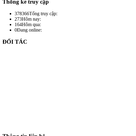
Thống kê truy cập
378366
Tổng truy cập:
273
Hôm nay:
164
Hôm qua:
0
Đang online:
ĐỐI TÁC