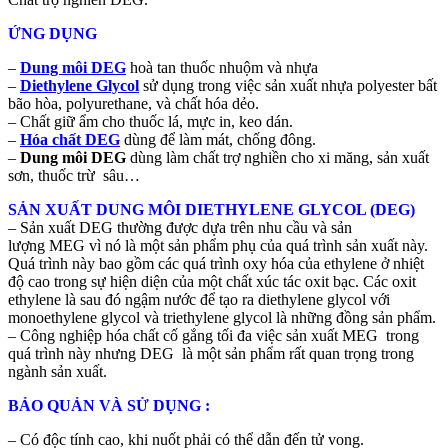
ỨNG DỤNG
–
Dung môi DEG
hoà tan thuốc nhuộm và nhựa
–
Diethylene Glycol
sử dụng trong việc sản xuất nhựa polyester bất
bão hòa, polyurethane, và chất hóa dẻo.
– Chất giữ ẩm cho thuốc lá, mực in, keo dán.
–
Hóa chất DEG
dùng để làm mát, chống đông.
–
Dung môi DEG
dùng làm chất trợ nghiền cho xi măng, sản xuất
sơn, thuốc trừ sâu…
SẢN XUẤT DUNG MÔI DIETHYLENE GLYCOL (DEG)
– Sản xuất DEG thường được dựa trên nhu cầu và sản
lượng MEG vì nó là một sản phẩm phụ của quá trình sản xuất này.
Quá trình này bao gồm các quá trình oxy hóa của ethylene ở nhiệt
độ cao trong sự hiện diện của một chất xúc tác oxit bạc. Các oxit
ethylene là sau đó ngậm nước để tạo ra diethylene glycol với
monoethylene glycol và triethylene glycol là những đồng sản phẩm.
– Công nghiệp hóa chất cố gắng tối đa việc sản xuất MEG trong
quá trình này nhưng DEG là một sản phẩm rất quan trọng trong
ngành sản xuất.
BẢO QUẢN VÀ SỬ DỤNG :
– Có độc tính cao, khi nuốt phải có thể dẫn đến tử vong.