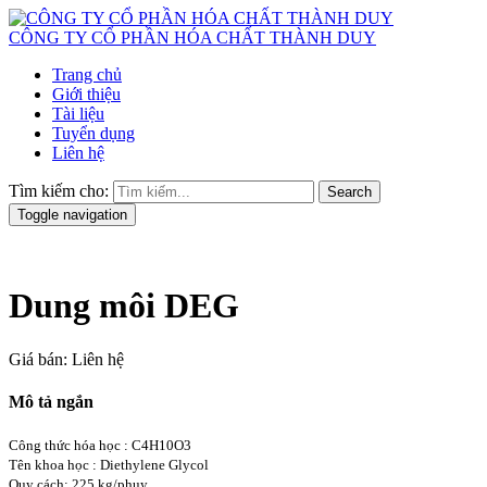
CÔNG TY CỔ PHẦN HÓA CHẤT THÀNH DUY
Trang chủ
Giới thiệu
Tài liệu
Tuyển dụng
Liên hệ
Tìm kiếm cho:
Search
Toggle navigation
Dung môi DEG
Giá bán:
Liên hệ
Mô tả ngắn
Công thức hóa học : C4H10O3
Tên khoa học : Diethylene Glycol
Quy cách: 225 kg/phuy