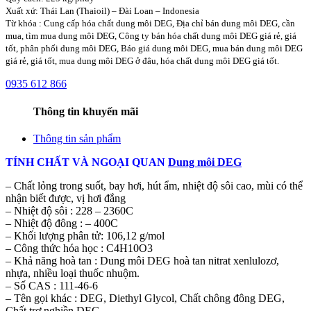
Xuất xứ: Thái Lan (Thaioil) – Đài Loan – Indonesia
Từ khóa : Cung cấp hóa chất dung môi DEG, Địa chỉ bán dung môi DEG, cần
mua, tìm mua dung môi DEG, Công ty bán hóa chất dung môi DEG giá rẻ, giá
tốt, phân phối dung môi DEG, Báo giá dung môi DEG, mua bán dung môi DEG
giá rẻ, giá tốt, mua dung môi DEG ở đâu, hóa chất dung môi DEG giá tốt.
0935 612 866
Thông tin khuyến mãi
Thông tin sản phẩm
TÍNH CHẤT VÀ NGOẠI QUAN
Dung môi DEG
– Chất lỏng trong suốt, bay hơi, hút ẩm, nhiệt độ sôi cao, mùi có thể
nhận biết được, vị hơi đắng
– Nhiệt độ sôi : 228 – 2360C
– Nhiệt độ đông : – 400C
– Khối lượng phân tử: 106,12 g/mol
– Công thức hóa học : C4H10O3
– Khả năng hoà tan : Dung môi DEG hoà tan nitrat xenlulozơ,
nhựa, nhiều loại thuốc nhuộm.
–
Số CAS :
111-46-6
– Tên gọi khác : DEG, Diethyl Glycol, Chất chông đông DEG,
Chất trợ nghiền DEG.